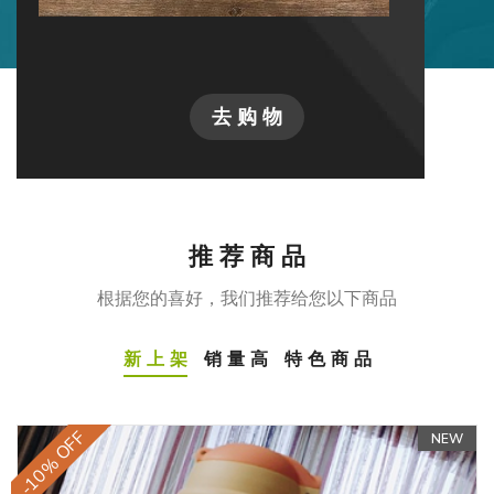
去 购 物
推 荐 商 品
根据您的喜好，我们推荐给您以下商品
新 上 架
销 量 高
特 色 商 品
-10% OFF
NEW