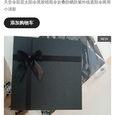
天堂伞双层太阳伞黑胶晴雨伞折叠防晒防紫外线遮阳伞两用
小清新
添加购物车
NEW